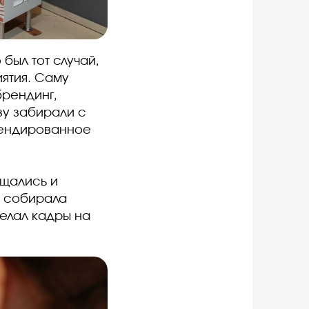
о был тот случай,
ятия. Саму
брендинг,
зу забирали с
брендированное
бщались и
и собирала
делал кадры на