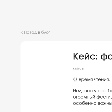
< Назад в блог
Кейс: ф
КЕЙСЫ
⏰ Время чтения: 
Недавно у нас б
огромный фестив
особенно важны 