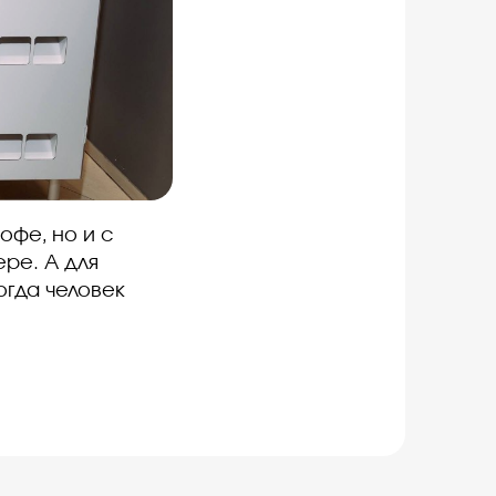
офе, но и с
ре. А для
огда человек