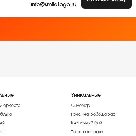
info@smiletogo.ru
льные
Уникальные
й оркестр
Силомер
будка
Гонки на робошарах
че?
Кнопочный бой
ка
Трековые гонки