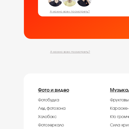
А можно всех посмотреть?
А можно всех посмотреть?
Фото и видео
Музыка
Фотобудка
Фруктовы
Лед фотозона
Караоке-
Холобокс
Кто гром
Фотозеркало
Сила кри