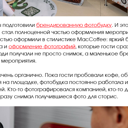
ы подготовили
брендированную фотобудку
. И эт
в стал полноценной частью оформления меропри
стью оформили в стилистике MacCoffee: яркий 
а и
оформление фотографий
, которые гости сра
люди получали не просто снимок, а маленькое 
 мероприятия.
 очень органично. Пока гости пробовали кофе, о
 на площадке, фотобудка постоянно работала 
ей. Кто-то фотографировался компанией, кто-то 
 сразу снимал получившиеся фото для сторис.