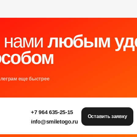
с нами
любым уд
особом
елеграм еще быстрее
+7 964 635-25-15
е
е
е
Оставить заявку
info@smiletogo.ru