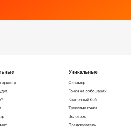
льные
Уникальные
 оркестр
Силомер
удка
Гонки на робошарах
е?
Кнопочный бой
а
Трековые гонки
стр
Велотрек
омат
Предсказатель