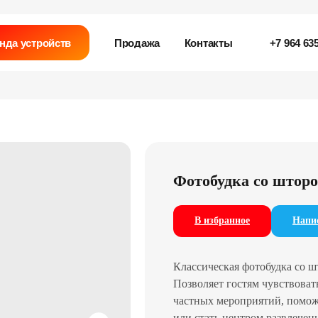
нда устройств
Продажа
Контакты
+7 964 635
Фотобудка со штор
В избранное
Напис
Классическая фотобудка со шт
Позволяет гостям чувствовать
частных мероприятий, помож
или стать центром развлечен