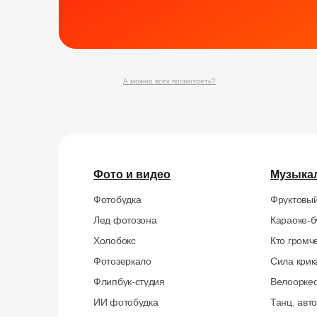
А можно всех посмотреть?
Фото и видео
Музыка
Фотобудка
Фруктовый
Лед фотозона
Караоке-б
Холобокс
Кто громч
Фотозеркало
Сила крик
Флипбук-студия
Велоорке
ИИ фотобудка
Танц. авт