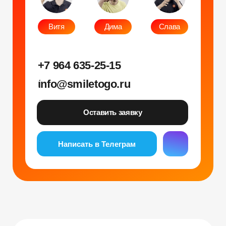
Фото и видео
Музыкальные
Фотобудка
Фруктовый оркестр
Лед фотозона
Караоке-будка
Холобокс
Кто громче?
Фотозеркало
Сила крика
Флипбук-студия
Велооркестр
ИИ фотобудка
Танц. автомат
Фотомагниты
Экстрим караоке
Стерео фото
Музыкальный джедай
Уникальные
Навигация
Силомер
Блог
Гонки на робошарах
Контакты
Кнопочный бой
Продажа устройств