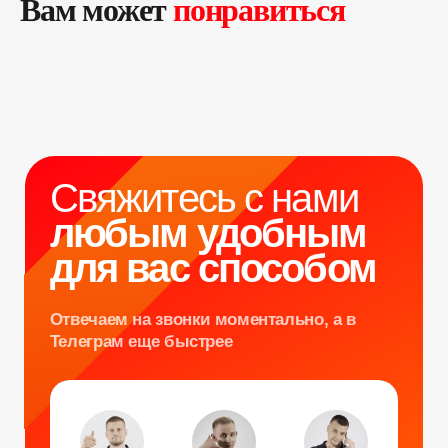
Вам может
понравиться
любым удобным
для вас способом
Отвечаем на звонки моментально, а в
Телеграм еще быстрее
Витя
Дима
Слава
+7 964 635-25-15
info@smiletogo.ru
Оставить заявку
Написать в Телеграм