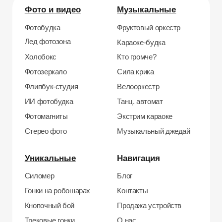
Трековые гонки
О нас
Велотрек
Контакты
Предсказатель
Неоновый тоннель
+7 964 635-25-15
Битва роботов
info@smiletogo.ru
Согласие на обработку персональных данных
Политика конфиденциальности
Публичная оферта
Файлы кукис
ИП Мамзин Михаил Сергеевич
ИНН: 673109991290
ОГРНИП: 314312302100129
Юр. адрес: 115583, г. Москва, Ореховый
бульвар, д. 24к4.
Тел: +7 964 635-25-15
Эл. почта:
info@smiletogo.ru
Рег. номер РКН 77-24-157364