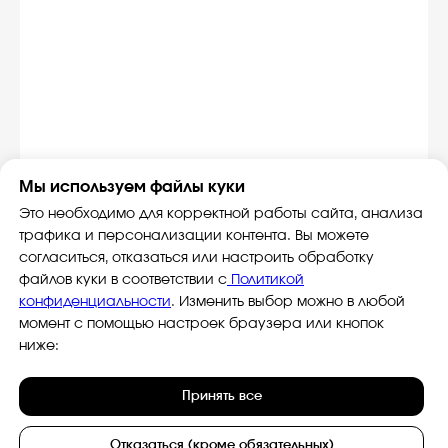
Витя
Дима
Слава
+7 964 635-25-15
Мы используем файлы куки
info@smiletogo.ru
Это необходимо для корректной работы сайта, анализа
трафика и персонализации контента. Вы можете
Оставить заявку
согласиться, отказаться или настроить обработку
файлов куки в соответствии с
Политикой
Написать в Телеграм
конфиденциальности
. Изменить выбор можно в любой
момент с помощью настроек браузера или кнопок
ниже:
Принять все
Фото и видео
Музыкальные
Отказаться (кроме обязательных)