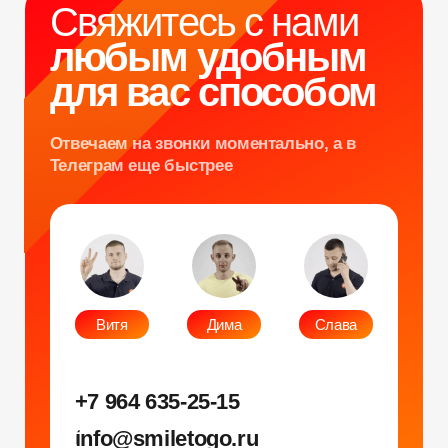
Рег. номер РКН 77-24-157364
smiletogo.ru