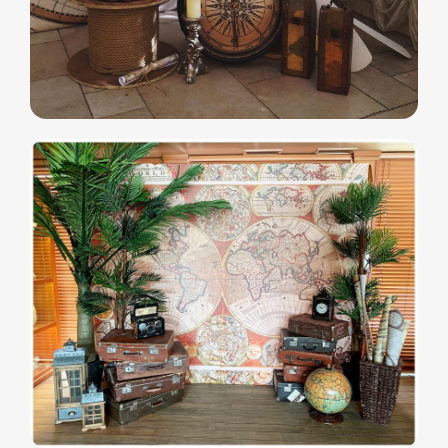
Написать в Телеграм
Фото и видео
Музыкальные
Фотобудка
Фруктовый оркестр
Лед фотозона
Караоке-будка
Холобокс
Кто громче?
Фотозеркало
Сила крика
Флипбук-студия
Велооркестр
ИИ фотобудка
Танц. автомат
Фотомагниты
Экстрим караоке
Стерео фото
Музыкальный джедай
Уникальные
Навигация
Силомер
Блог