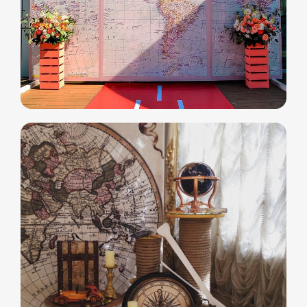
Свяжитесь с нами
любым удобным
для вас способом
Отвечаем на звонки моментально, а в
Телеграм еще быстрее
Витя
Дима
Слава
+7 964 635-25-15
info@smiletogo.ru
Оставить заявку