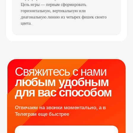
Свяжитесь с нами
Цель игры — первым сформировать
любым удобным
горизонтальную, вертикальную или
диагональную линию из четырех фишек своего
для вас способом
цвета.
Отвечаем на звонки моментально, а в
Телеграм еще быстрее
Витя
Дима
Слава
+7 964 635-25-15
info@smiletogo.ru
Оставить заявку