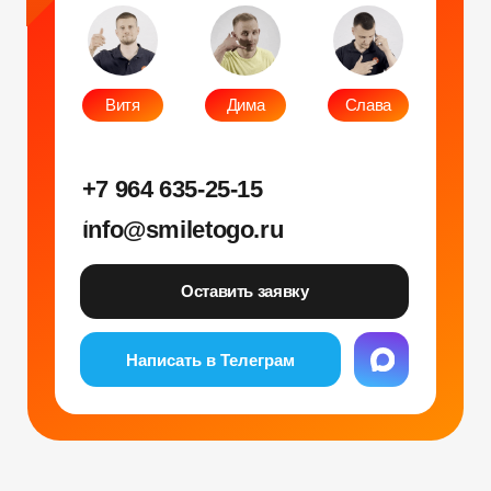
Написать в Телеграм
Фото и видео
Музыкальные
Фотобудка
Фруктовый оркестр
Лед фотозона
Караоке-будка
Холобокс
Кто громче?
Фотозеркало
Сила крика
Флипбук-студия
Велооркестр
ИИ фотобудка
Танц. автомат
Фотомагниты
Экстрим караоке
Стерео фото
Музыкальный джедай
Уникальные
Навигация
Силомер
Блог
Гонки на робошарах
Контакты