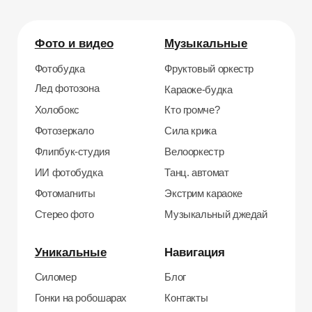
Кнопочный бой
Продажа устройств
Трековые гонки
О нас
Велотрек
Контакты
Предсказатель
Неоновый тоннель
+7 964 635-25-15
Битва роботов
info@smiletogo.ru
Согласие на обработку персональных данных
Политика конфиденциальности
Публичная оферта
Файлы кукис
ИП Мамзин Михаил Сергеевич
ИНН: 673109991290
ОГРНИП: 314312302100129
Юр. адрес: 115583, г. Москва, Ореховый
бульвар, д. 24к4.
Тел: +7 964 635-25-15
Эл. почта:
info@smiletogo.ru
Рег. номер РКН 77-24-157364