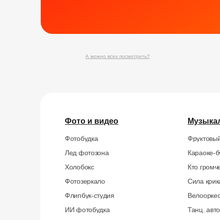
А можно всех посмотреть?
Фото и видео
Музыка
Фотобудка
Фруктовый
Лед фотозона
Караоке-б
Холобокс
Кто громч
Фотозеркало
Сила крик
Флипбук-студия
Велоорке
ИИ фотобудка
Танц. авт