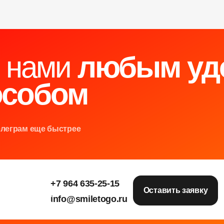
с нами
любым уд
особом
елеграм еще быстрее
+7 964 635-25-15
е
е
е
Оставить заявку
info@smiletogo.ru