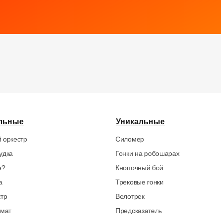
льные
Уникальные
 оркестр
Силомер
удка
Гонки на робошарах
е?
Кнопочный бой
а
Трековые гонки
стр
Велотрек
омат
Предсказатель