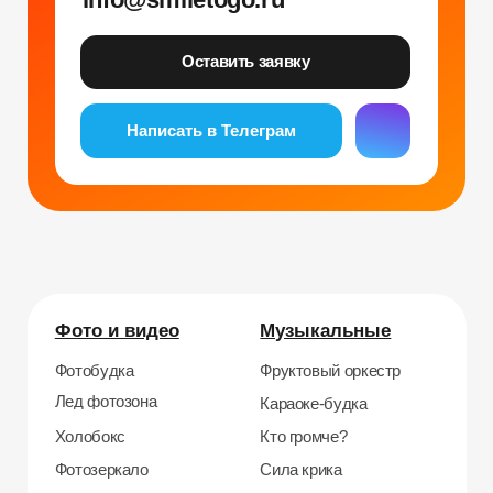
Рег. номер РКН 77-24-157364
smiletogo.ru