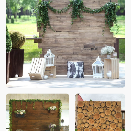
Свяжитесь с нами
любым удобным
для вас способом
Отвечаем на звонки моментально, а в
Телеграм еще быстрее
Витя
Дима
Слава
+7 964 635-25-15
info@smiletogo.ru
Оставить заявку