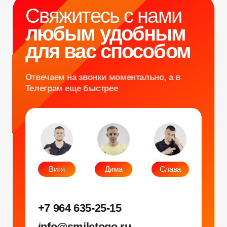
Гонки на робошарах
Контакты
Кнопочный бой
Продажа устройств
Трековые гонки
О нас
Велотрек
Контакты
Предсказатель
Неоновый тоннель
+7 964 635-25-15
Битва роботов
info@smiletogo.ru
Согласие на обработку персональных данных
Политика конфиденциальности
Публичная оферта
Файлы кукис
ИП Мамзин Михаил Сергеевич
ИНН: 673109991290
ОГРНИП: 314312302100129
Юр. адрес: 115583, г. Москва, Ореховый
бульвар, д. 24к4.
Тел: +7 964 635-25-15
Эл. почта:
info@smiletogo.ru