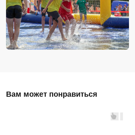
Фото и видео
Музыкальные
Фотобудка
Фруктовый оркестр
Лед фотозона
Караоке-будка
Холобокс
Кто громче?
Фотозеркало
Сила крика
Флипбук-студия
Велооркестр
ИИ фотобудка
Танц. автомат
Фотомагниты
Экстрим караоке
Стерео фото
Музыкальный джедай
Уникальные
Навигация
Вам может понравиться
Силомер
Блог
Гонки на робошарах
Контакты
Кнопочный бой
Продажа устройств
Трековые гонки
О нас
Велотрек
Контакты
Предсказатель