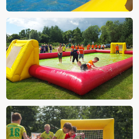
Отвечаем на звонки моментально, а в
Телеграм еще быстрее
Витя
Дима
Слава
+7 964 635-25-15
info@smiletogo.ru
Оставить заявку
Написать в Телеграм