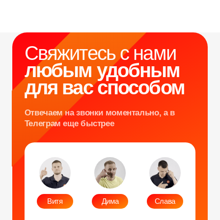
Неоновый тоннель
+7 964 635-25-15
Битва роботов
info@smiletogo.ru
Согласие на обработку персональных данных
Политика конфиденциальности
Публичная оферта
Файлы кукис
ИП Мамзин Михаил Сергеевич
ИНН: 673109991290
ОГРНИП: 314312302100129
Юр. адрес: 115583, г. Москва, Ореховый
бульвар, д. 24к4.
Тел: +7 964 635-25-15
Эл. почта:
info@smiletogo.ru
Рег. номер РКН 77-24-157364
smiletogo.ru