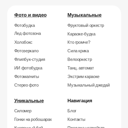
Кнопочный бой
Продажа устройств
Трековые гонки
О нас
Велотрек
Контакты
Предсказатель
Неоновый тоннель
+7 964 635-25-15
Битва роботов
info@smiletogo.ru
Согласие на обработку персональных данных
Политика конфиденциальности
Публичная оферта
Файлы кукис
ИП Мамзин Михаил Сергеевич
ИНН: 673109991290
ОГРНИП: 314312302100129
Юр. адрес: 115583, г. Москва, Ореховый
бульвар, д. 24к4.
Тел: +7 964 635-25-15
Эл. почта:
info@smiletogo.ru
Рег. номер РКН 77-24-157364