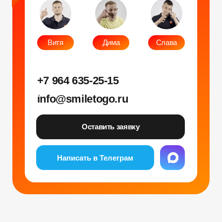
Фото и видео
Музыкальные
Фотобудка
Фруктовый оркестр
Лед фотозона
Караоке-будка
Холобокс
Кто громче?
Фотозеркало
Сила крика
Флипбук-студия
Велооркестр
ИИ фотобудка
Танц. автомат
Фотомагниты
Экстрим караоке
Стерео фото
Музыкальный джедай
Уникальные
Навигация
Силомер
Блог
Гонки на робошарах
Контакты