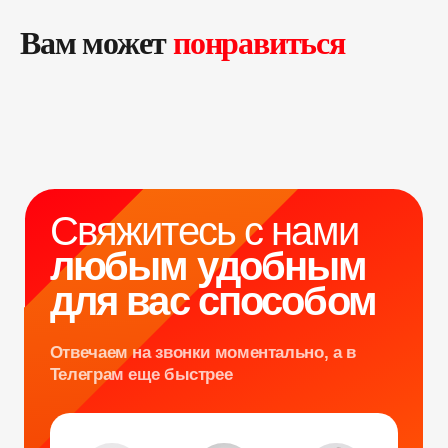
Свяжитесь с нами
любым удобным
Вам может
понравиться
для вас способом
Отвечаем на звонки моментально, а в
Телеграм еще быстрее
Витя
Дима
Слава
+7 964 635-25-15
info@smiletogo.ru
Оставить заявку
Написать в Телеграм