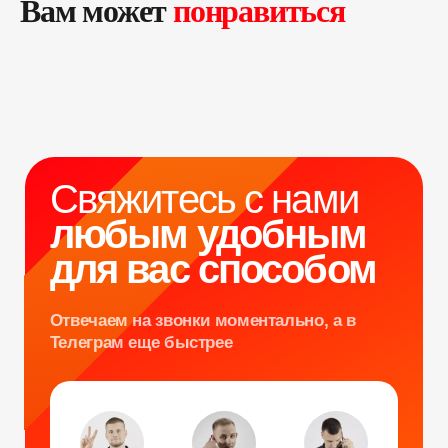
Вам может
понравиться
любым удобным
для вас способом
Отвечаем на звонки моментально, а в
Телеграм еще быстрее
Витя
Дима
Слава
+7 964 635-25-15
info@smiletogo.ru
Оставить заявку
Написать в Телеграм