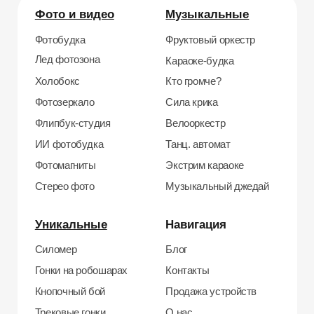
Трековые гонки
О нас
Велотрек
Контакты
Предсказатель
Неоновый тоннель
+7 964 635-25-15
Битва роботов
info@smiletogo.ru
Согласие на обработку персональных данных
Политика конфиденциальности
Публичная оферта
Файлы кукис
ИП Мамзин Михаил Сергеевич
ИНН: 673109991290
ОГРНИП: 314312302100129
Юр. адрес: 115583, г. Москва, Ореховый
бульвар, д. 24к4.
Тел: +7 964 635-25-15
Эл. почта:
info@smiletogo.ru
Рег. номер РКН 77-24-157364