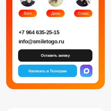
Фото и видео
Музыкальные
Фотобудка
Фруктовый оркестр
Лед фотозона
Караоке-будка
Холобокс
Кто громче?
Фотозеркало
Сила крика
Флипбук-студия
Велооркестр
ИИ фотобудка
Танц. автомат
Фотомагниты
Экстрим караоке
Стерео фото
Музыкальный джедай
Уникальные
Навигация
Силомер
Блог
Гонки на робошарах
Контакты
Кнопочный бой
Продажа устройств