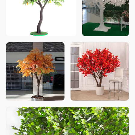
Свяжитесь с нами
любым удобным
для вас способом
Отвечаем на звонки моментально, а в
Телеграм еще быстрее
Витя
Дима
Слава
+7 964 635-25-15