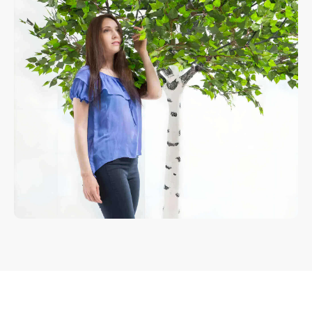
info@smiletogo.ru
Оставить заявку
Написать в Телеграм
Фото и видео
Музыкальные
Фотобудка
Фруктовый оркестр
Лед фотозона
Караоке-будка
Холобокс
Кто громче?
Фотозеркало
Сила крика
Флипбук-студия
Велооркестр
ИИ фотобудка
Танц. автомат
Фотомагниты
Экстрим караоке