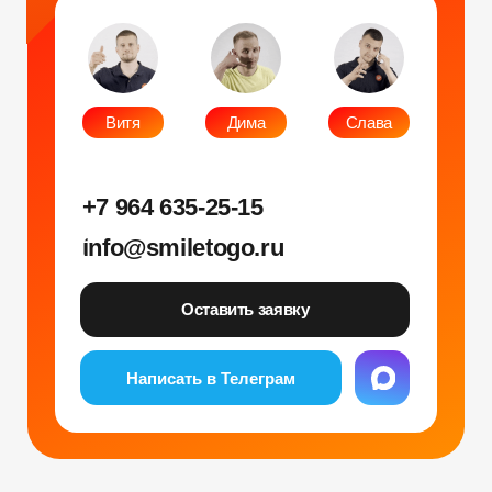
ОГРНИП: 314312302100129
Юр. адрес: 115583, г. Москва, Ореховый
бульвар, д. 24к4.
Тел: +7 964 635-25-15
Эл. почта:
info@smiletogo.ru
Рег. номер РКН 77-24-157364
smiletogo.ru