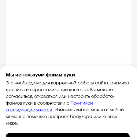
+7 964 635-25-15
info@smiletogo.ru
Оставить заявку
Написать в Телеграм
Мы используем файлы куки
Это необходимо для корректной работы сайта, анализа
трафика и персонализации контента. Вы можете
Фото и видео
Музыкальные
согласиться, отказаться или настроить обработку
Фотобудка
Фруктовый оркестр
файлов куки в соответствии с
Политикой
конфиденциальности
. Изменить выбор можно в любой
Лед фотозона
Караоке-будка
момент с помощью настроек браузера или кнопок
Холобокс
Кто громче?
ниже:
Фотозеркало
Сила крика
Флипбук-студия
Велооркестр