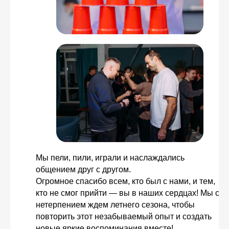
Свяжитесь с нами
любым удобным
Мы пели, пили, играли и наслаждались
для вас способом
общением друг с другом.
Огромное спасибо всем, кто был с нами, и тем,
кто не смог прийти — вы в наших сердцах! Мы с
Отвечаем на звонки моментально, а в
Телеграм еще быстрее
нетерпением ждем летнего сезона, чтобы
повторить этот незабываемый опыт и создать
новые яркие воспоминания вместе!