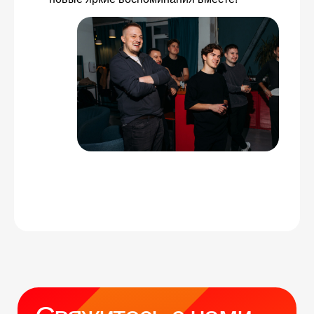
Витя
Дима
Слава
+7 964 635-25-15
info@smiletogo.ru
Оставить заявку
Написать в Телеграм
Фото и видео
Музыкальные
Фотобудка
Фруктовый оркестр