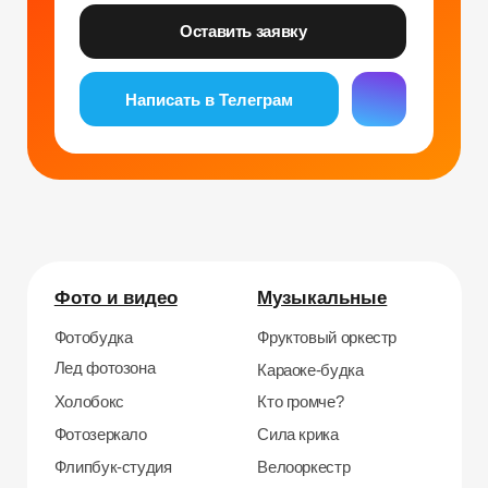
Согласие на обработку персональных данных
Политика конфиденциальности
Публичная оферта
Файлы кукис
ИП Мамзин Михаил Сергеевич
ИНН: 673109991290
ОГРНИП: 314312302100129
Юр. адрес: 115583, г. Москва, Ореховый
бульвар, д. 24к4.
Тел: +7 964 635-25-15
Эл. почта:
info@smiletogo.ru
Рег. номер РКН 77-24-157364
smiletogo.ru