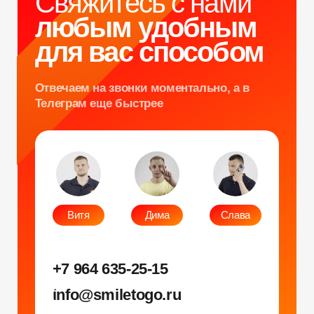
Лед фотозона
Караоке-будка
Холобокс
Кто громче?
Фотозеркало
Сила крика
Флипбук-студия
Велооркестр
ИИ фотобудка
Танц. автомат
Фотомагниты
Экстрим караоке
Стерео фото
Музыкальный джедай
Уникальные
Навигация
Силомер
Блог
Гонки на робошарах
Контакты
Кнопочный бой
Продажа устройств
Трековые гонки
О нас
Велотрек
Контакты
Предсказатель
Неоновый тоннель
+7 964 635-25-15
Битва роботов
info@smiletogo.ru