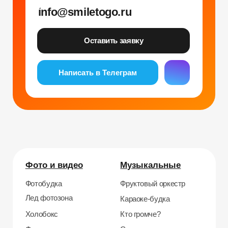
Стерео фото
Музыкальный джедай
Уникальные
Навигация
Силомер
Блог
Гонки на робошарах
Контакты
Кнопочный бой
Продажа устройств
Трековые гонки
О нас
Велотрек
Контакты
Предсказатель
Неоновый тоннель
+7 964 635-25-15
Битва роботов
info@smiletogo.ru
Согласие на обработку персональных данных
Политика конфиденциальности
Публичная оферта
Файлы кукис
ИП Мамзин Михаил Сергеевич