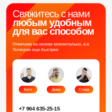
info@smiletogo.ru
Оставить заявку
Написать в Телеграм
Фото и видео
Музыкальные
Фотобудка
Фруктовый оркестр
Лед фотозона
Караоке-будка
Холобокс
Кто громче?
Фотозеркало
Сила крика
Флипбук-студия
Велооркестр
ИИ фотобудка
Танц. автомат
Фотомагниты
Экстрим караоке