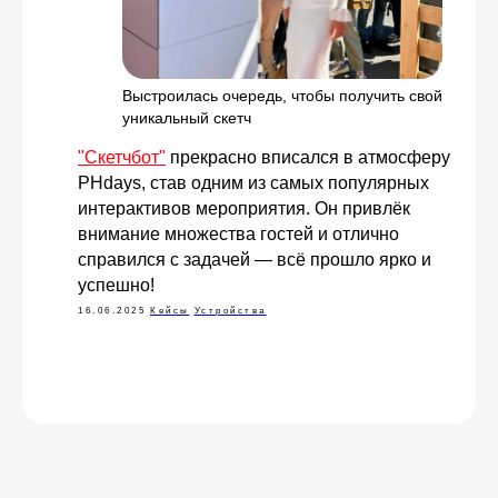
Выстроилась очередь, чтобы получить свой
уникальный скетч
Свяжитесь с нами
"Скетчбот"
прекрасно вписался в атмосферу
любым удобным
PHdays, став одним из самых популярных
интерактивов мероприятия. Он привлёк
для вас способом
внимание множества гостей и отлично
справился с задачей — всё прошло ярко и
Отвечаем на звонки моментально, а в
Телеграм еще быстрее
успешно!
16.06.2025
Кейсы
Устройства
Витя
Дима
Слава
+7 964 635-25-15