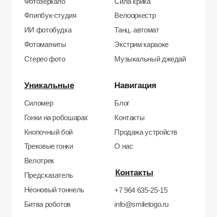
ИНН: 673109991290
ОГРНИП: 314312302100129
Юр. адрес: 115583, г. Москва, Ореховый
бульвар, д. 24к4.
Тел: +7 964 635-25-15
Эл. почта:
info@smiletogo.ru
Рег. номер РКН 77-24-157364
smiletogo.ru