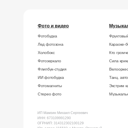
Фото и видео
Музыка
Фотобудка
Фруктовый
Лед фотозона
Караоке-б
Холобокс
Кто громч
Фотозеркало
Сила крик
Флипбук-студия
Велоорке
ИИ фотобудка
Танц. авт
Фотомагниты
Экстрим к
Стерео фото
Музыкаль
ИП Мамзин Михаил Сергеевич
ИНН: 673109991290
ОГРНИП: 314312302100129