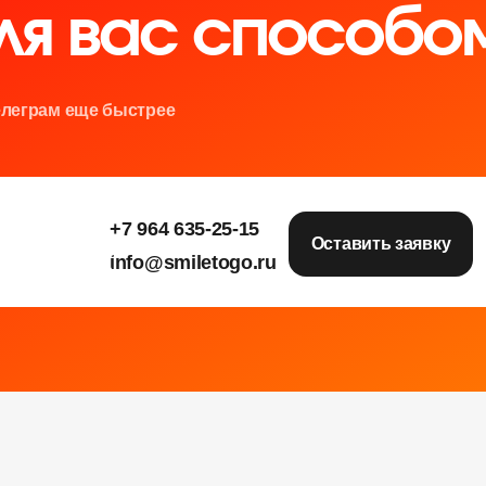
ля вас способо
елеграм еще быстрее
+7 964 635-25-15
е
е
е
Оставить заявку
info@smiletogo.ru