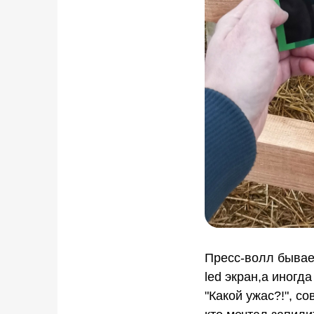
Пресс-волл бывает
led экран,а иногд
"Какой ужас?!", с