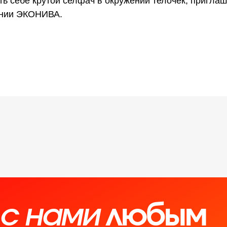
ть себе крутой селфач в окружении телочек, пригла
ании ЭКОНИВА.
 с нами
любым