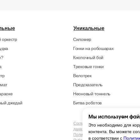
льные
Уникальные
 оркестр
Силомер
удка
Гонки на робошарах
е?
Кнопочный бой
а
Трековые гонки
стр
Велотрек
омат
Предсказатель
араоке
Неоновый тоннель
ный джедай
Битва роботов
Мы используем фай
Согласие на обработку персональны
Это необходимо для кор
данных
контента. Вы можете сог
Политика конфиденциальности
в соответствии с
Политик