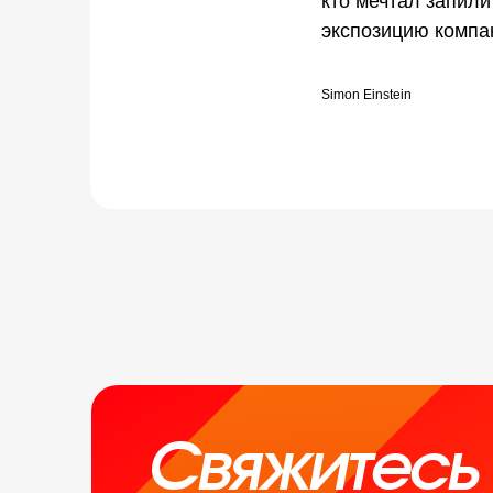
кто мечтал запили
экспозицию комп
Simon Einstein
Свяжитесь