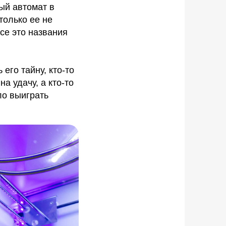
ый автомат в
только ее не
се это названия
его тайну, кто-то
а удачу, а кто-то
ло выиграть