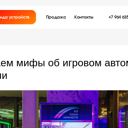
нда устройств
Продажа
Контакты
+7 964 635
ем мифы об игровом авто
ми