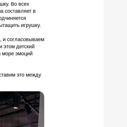
шку. Во всех
а составляет в
подчиняется
ытащить игрушку.
, и согласовываем
и этом детский
и море эмоций
оставим это между