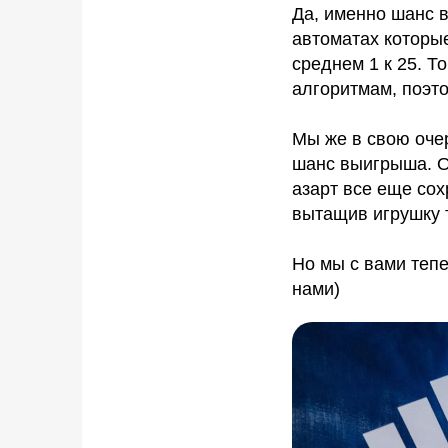
Да, именно шанс 
автоматах которы
среднем 1 к 25. Т
алгоритмам, поэто
Мы же в свою оче
шанс выигрыша. Об
азарт все еще сох
вытащив игрушку т
Но мы с вами тепе
нами)