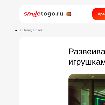
Аре
< Назад в блог
Развеива
игрушка