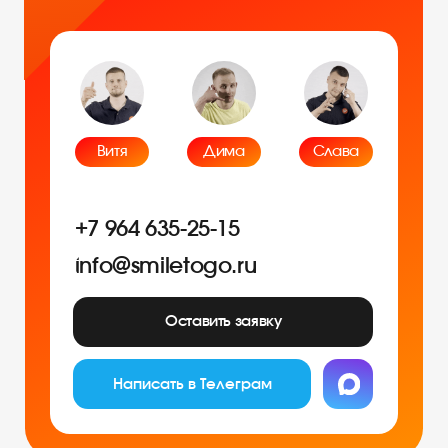
Битва роботов
info@smiletogo.ru
Согласие на обработку персональных
данных
Политика конфиденциальности
Публичная оферта
Файлы кукис
ИП Мамзин Михаил Сергеевич
ИНН: 673109991290
ОГРНИП: 314312302100129
Юр. адрес: 115583, г. Москва,
Ореховый бульвар, д. 24к4.
Тел: +7 964 635-25-15
Эл. почта:
info@smiletogo.ru
Рег. номер РКН 77-24-157364
smiletogo.ru