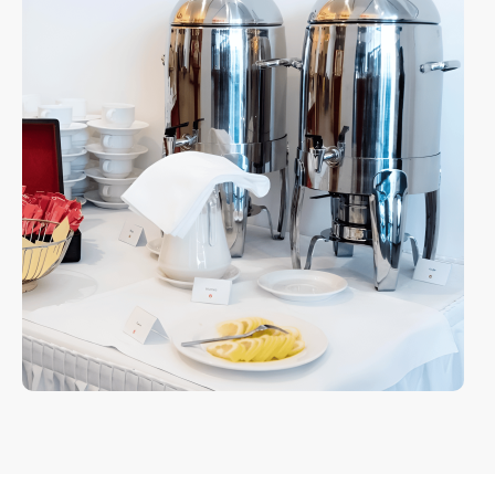
Телеграм еще быстрее
Витя
Дима
Слава
+7 964 635-25-15
info@smiletogo.ru
Оставить заявку
Написать в Телеграм