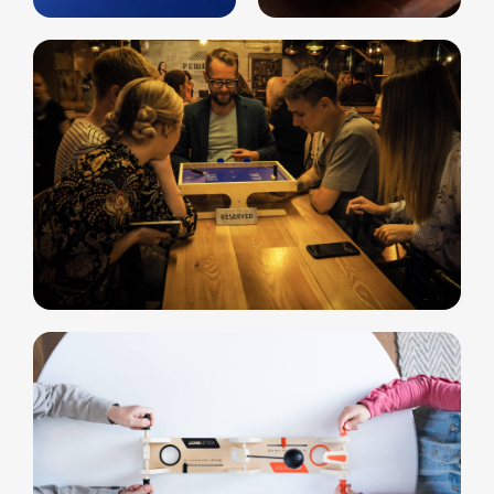
Свяжитесь с нами
любым удобным
для вас способом
Отвечаем на звонки моментально, а в
Телеграм еще быстрее
Витя
Дима
Слава
+7 964 635-25-15