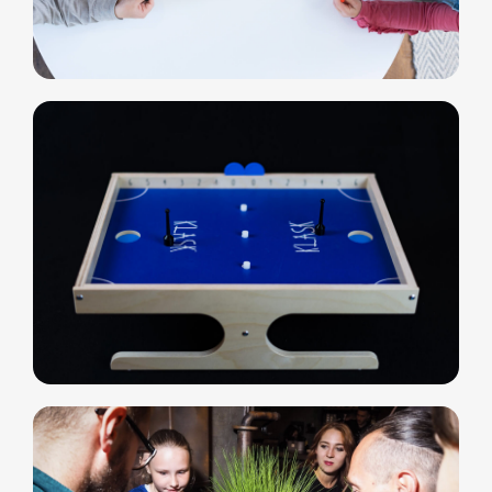
info@smiletogo.ru
Оставить заявку
Написать в Телеграм
Фото и видео
Музыкальные
Фотобудка
Фруктовый оркестр
Лед фотозона
Караоке-будка
Холобокс
Кто громче?
Фотозеркало
Сила крика
Флипбук-студия
Велооркестр
ИИ фотобудка
Танц. автомат
Фотомагниты
Экстрим караоке