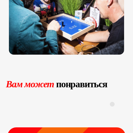
Стерео фото
Музыкальный джедай
Уникальные
Навигация
Силомер
Блог
Гонки на робошарах
Контакты
Кнопочный бой
Продажа устройств
Трековые гонки
О нас
Велотрек
Контакты
Предсказатель
Неоновый тоннель
+7 964 635-25-15
Битва роботов
info@smiletogo.ru
Вам может
понравиться
Согласие на обработку персональных данных
Политика конфиденциальности
Публичная оферта
Файлы кукис
ИП Мамзин Михаил Сергеевич
ИНН: 673109991290