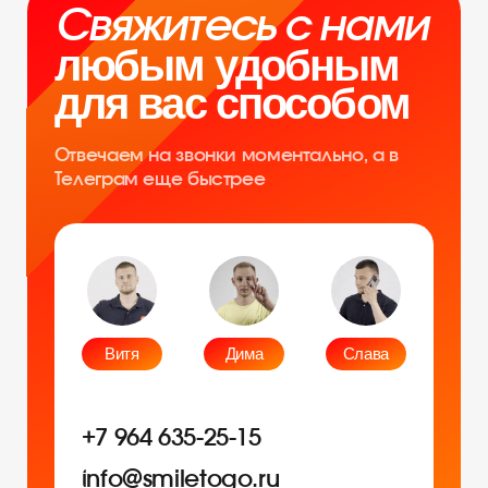
ОГРНИП: 314312302100129
Юр. адрес: 115583, г. Москва, Ореховый
бульвар, д. 24к4.
Тел: +7 964 635-25-15
Эл. почта:
info@smiletogo.ru
Рег. номер РКН 77-24-157364
smiletogo.ru