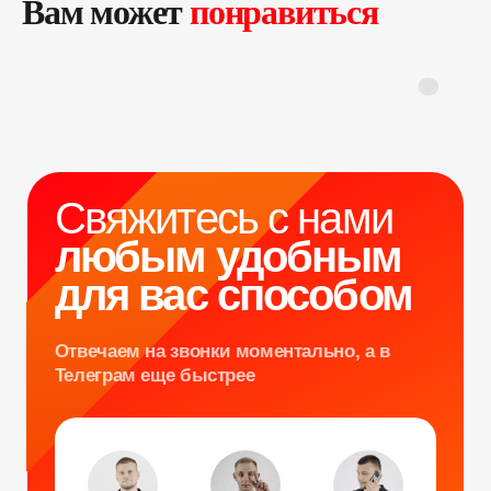
Вам может
понравиться
любым удобным
для вас способом
Отвечаем на звонки моментально, а в
Телеграм еще быстрее
Витя
Дима
Слава
+7 964 635-25-15
info@smiletogo.ru
Оставить заявку
Написать в Телеграм