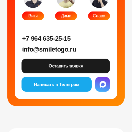
Фото и видео
Музыкальные
Фотобудка
Фруктовый оркестр
Лед фотозона
Караоке-будка
Холобокс
Кто громче?
Фотозеркало
Сила крика
Флипбук-студия
Велооркестр
ИИ фотобудка
Танц. автомат
Фотомагниты
Экстрим караоке
Стерео фото
Музыкальный джедай
Уникальные
Навигация
Силомер
Блог
Гонки на робошарах
Контакты
Кнопочный бой
Продажа устройств