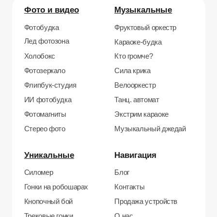
Трековые гонки
О нас
Велотрек
Контакты
Предсказатель
Неоновый тоннель
+7 964 635-25-15
Битва роботов
info@smiletogo.ru
Согласие на обработку персональных данных
Политика конфиденциальности
Публичная оферта
Файлы кукис
ИП Мамзин Михаил Сергеевич
ИНН: 673109991290
ОГРНИП: 314312302100129
Юр. адрес: 115583, г. Москва, Ореховый
бульвар, д. 24к4.
Тел: +7 964 635-25-15
Эл. почта:
info@smiletogo.ru
Рег. номер РКН 77-24-157364