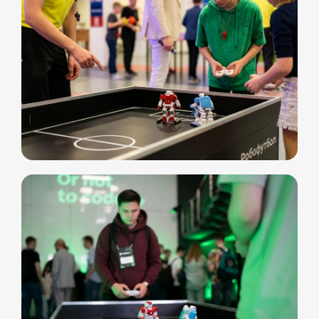
Витя
Дима
Слава
+7 964 635-25-15
info@smiletogo.ru
Оставить заявку
Написать в Телеграм
Фото и видео
Музыкальные