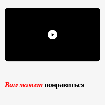
Согласие на обработку персональных данных
Политика конфиденциальности
Публичная оферта
Файлы кукис
ИП Мамзин Михаил Сергеевич
ИНН: 673109991290
ОГРНИП: 314312302100129
Юр. адрес: 115583, г. Москва, Ореховый
бульвар, д. 24к4.
Тел: +7 964 635-25-15
Эл. почта:
info@smiletogo.ru
Рег. номер РКН 77-24-157364
smiletogo.ru
Вам может
понравиться