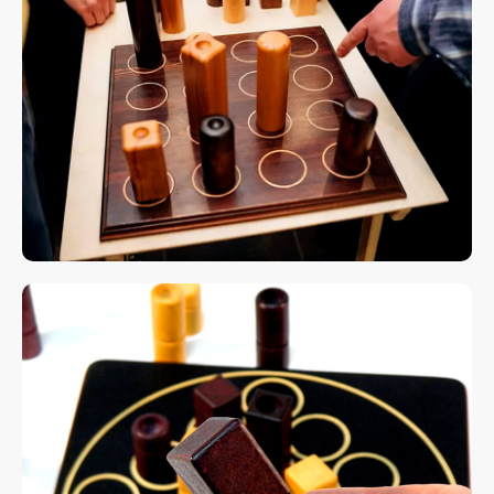
Телеграм еще быстрее
Витя
Дима
Слава
+7 964 635-25-15
info@smiletogo.ru
Оставить заявку
Написать в Телеграм