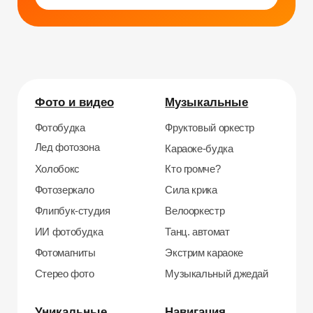
Уникальные
Навигация
Силомер
Блог
Гонки на робошарах
Контакты
Кнопочный бой
Продажа устройств
Трековые гонки
О нас
Велотрек
Контакты
Предсказатель
Неоновый тоннель
+7 964 635-25-15
Битва роботов
info@smiletogo.ru
Согласие на обработку персональных данных
Политика конфиденциальности
Публичная оферта
Файлы кукис
ИП Мамзин Михаил Сергеевич
ИНН: 673109991290
ОГРНИП: 314312302100129
Юр. адрес: 115583, г. Москва, Ореховый