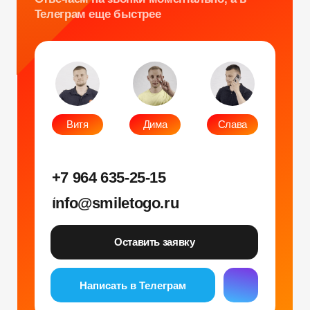
Оставить заявку
Написать в Телеграм
Фото и видео
Музыкальные
Фотобудка
Фруктовый оркестр
Лед фотозона
Караоке-будка
Холобокс
Кто громче?
Фотозеркало
Сила крика
Флипбук-студия
Велооркестр
ИИ фотобудка
Танц. автомат
Фотомагниты
Экстрим караоке
Стерео фото
Музыкальный джедай