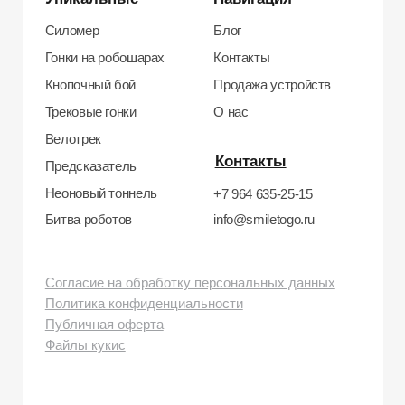
бульвар, д. 24к4.
Тел: +7 964 635-25-15
Эл. почта:
info@smiletogo.ru
Рег. номер РКН 77-24-157364
smiletogo.ru