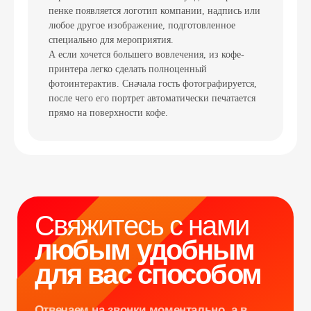
пенке появляется логотип компании, надпись или
любое другое изображение, подготовленное
специально для мероприятия.
Свяжитесь с нами
А если хочется большего вовлечения, из кофе-
принтера легко сделать полноценный
любым удобным
фотоинтерактив. Сначала гость фотографируется,
для вас способом
после чего его портрет автоматически печатается
прямо на поверхности кофе.
Отвечаем на звонки моментально, а в
Телеграм еще быстрее
Витя
Дима
Слава
+7 964 635-25-15
info@smiletogo.ru