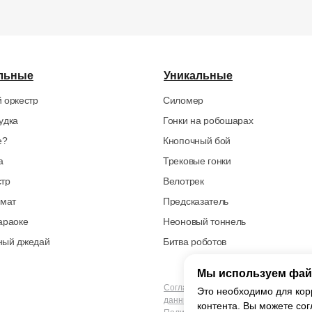
льные
Уникальные
 оркестр
Силомер
удка
Гонки на робошарах
е?
Кнопочный бой
а
Трековые гонки
стр
Велотрек
омат
Предсказатель
араоке
Неоновый тоннель
ный джедай
Битва роботов
Мы используем фай
Согласие на обработку персональны
Это необходимо для кор
данных
контента. Вы можете сог