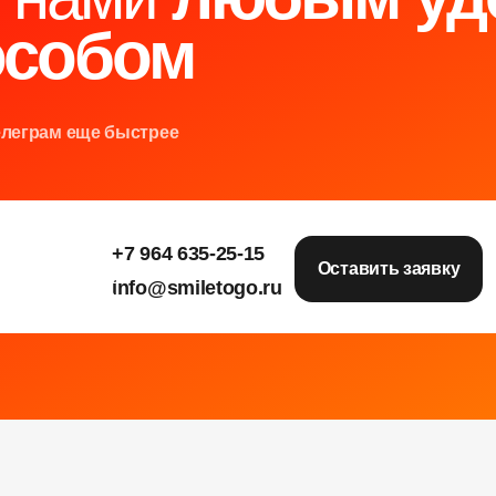
особом
елеграм еще быстрее
+7 964 635-25-15
е
е
е
Оставить заявку
info@smiletogo.ru