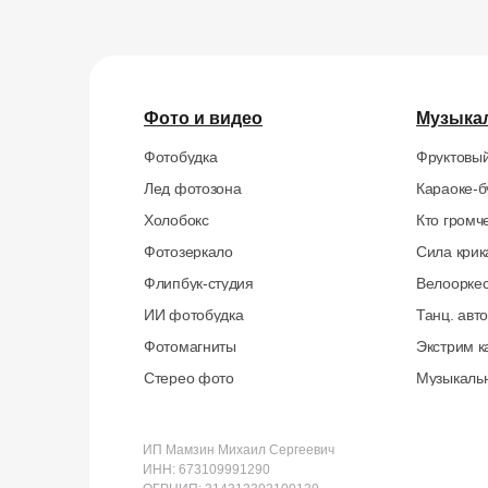
Фото и видео
Музыка
Фотобудка
Фруктовый
Лед фотозона
Караоке-б
Холобокс
Кто громч
Фотозеркало
Сила крик
Флипбук-студия
Велоорке
ИИ фотобудка
Танц. авт
Фотомагниты
Экстрим к
Стерео фото
Музыкаль
ИП Мамзин Михаил Сергеевич
ИНН: 673109991290