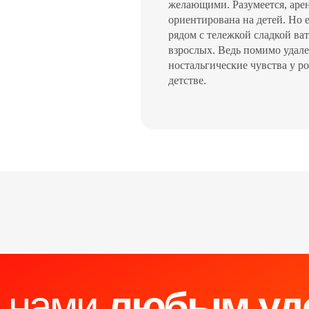
желающими. Разумеется, арен
ориентирована на детей. Но 
рядом с тележкой сладкой ва
взрослых. Ведь помимо удале
ностальгические чувства у р
детстве.
с нами
любым уд