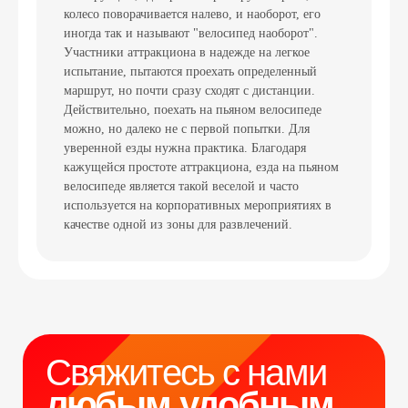
колесо поворачивается налево, и наоборот, его
иногда так и называют "велосипед наоборот".
Участники аттракциона в надежде на легкое
испытание, пытаются проехать определенный
маршрут, но почти сразу сходят с дистанции.
Действительно, поехать на пьяном велосипеде
можно, но далеко не с первой попытки. Для
Свяжитесь с нами
уверенной езды нужна практика. Благодаря
любым удобным
кажущейся простоте аттракциона, езда на пьяном
для вас способом
велосипеде является такой веселой и часто
используется на корпоративных мероприятиях в
качестве одной из зоны для развлечений.
Отвечаем на звонки моментально, а в
Телеграм еще быстрее
Витя
Дима
Слава