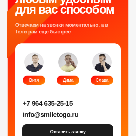
+7 964 635-25-15
info@smiletogo.ru
Оставить заявку
Написать в Телеграм
Фото и видео
Музыкальные
Фотобудка
Фруктовый оркестр
Лед фотозона
Караоке-будка
Холобокс
Кто громче?
Фотозеркало
Сила крика
Флипбук-студия
Велооркестр
ИИ фотобудка
Танц. автомат