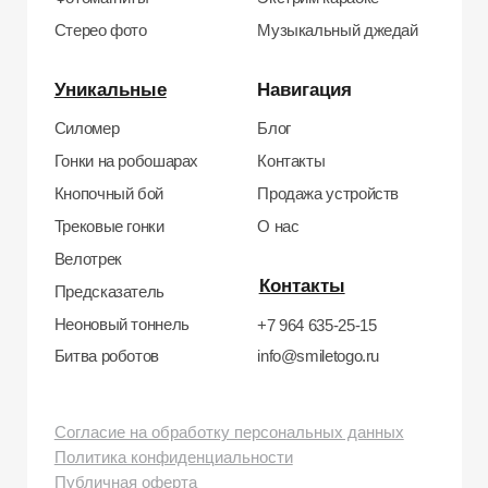
ИНН: 673109991290
ОГРНИП: 314312302100129
Юр. адрес: 115583, г. Москва, Ореховый
бульвар, д. 24к4.
Тел: +7 964 635-25-15
Эл. почта:
info@smiletogo.ru
Рег. номер РКН 77-24-157364
smiletogo.ru