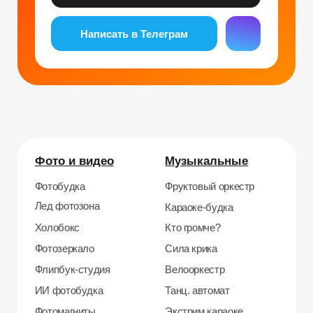
Фотомагниты
Экстрим караоке
Стерео фото
Музыкальный джедай
Уникальные
Навигация
Силомер
Блог
Гонки на робошарах
Контакты
Кнопочный бой
Продажа устройств
Трековые гонки
О нас
Велотрек
Контакты
Предсказатель
Неоновый тоннель
+7 964 635-25-15
Битва роботов
info@smiletogo.ru
Согласие на обработку персональных данных
Политика конфиденциальности
Публичная оферта
Файлы кукис
ИП Мамзин Михаил Сергеевич