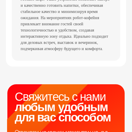
и качественно готовить напитки, обеспечивая
стабильное качество и минимизируя время
ожидания. На мероприятиях робот-кофейня
Свяжитесь с нами
привлекает внимание гостей своей
технологичностью и удобством, создавая
любым удобным
интерактивную зону отдыха. Идеально подходит
для вас способом
для деловых встреч, выставок и вечеринок,
подчеркивая атмосферу будущего и комфорта.
Отвечаем на звонки моментально, а в
Телеграм еще быстрее
Витя
Дима
Слава
+7 964 635-25-15
info@smiletogo.ru