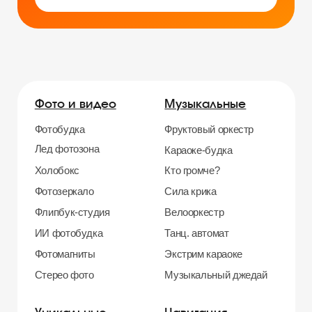
Уникальные
Навигация
Силомер
Блог
Гонки на робошарах
Контакты
Кнопочный бой
Продажа устройств
Трековые гонки
О нас
Велотрек
Контакты
Предсказатель
Неоновый тоннель
+7 964 635-25-15
Битва роботов
info@smiletogo.ru
Согласие на обработку персональных данных
Политика конфиденциальности
Публичная оферта
Файлы кукис
ИП Мамзин Михаил Сергеевич
ИНН: 673109991290
ОГРНИП: 314312302100129
Юр. адрес: 115583, г. Москва, Ореховый