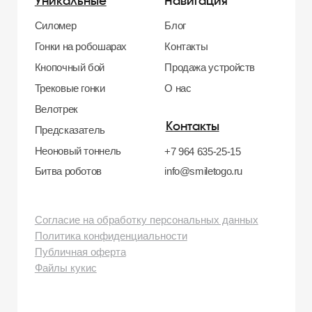
бульвар, д. 24к4.
Тел: +7 964 635-25-15
Эл. почта:
info@smiletogo.ru
Рег. номер РКН 77-24-157364
smiletogo.ru