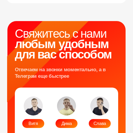
Отвечаем на звонки моментально, а в
Телеграм еще быстрее
Витя
Дима
Слава
+7 964 635-25-15
info@smiletogo.ru
Оставить заявку
Написать в Телеграм