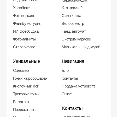
Неоновый тоннель
+7 964 635-25-15
Битва роботов
info@smiletogo.ru
Согласие на обработку персональных данных
Политика конфиденциальности
Публичная оферта
Файлы кукис
ИП Мамзин Михаил Сергеевич
ИНН: 673109991290
ОГРНИП: 314312302100129
Юр. адрес: 115583, г. Москва, Ореховый
бульвар, д. 24к4.
Тел: +7 964 635-25-15
Эл. почта:
info@smiletogo.ru
Рег. номер РКН 77-24-157364
smiletogo.ru