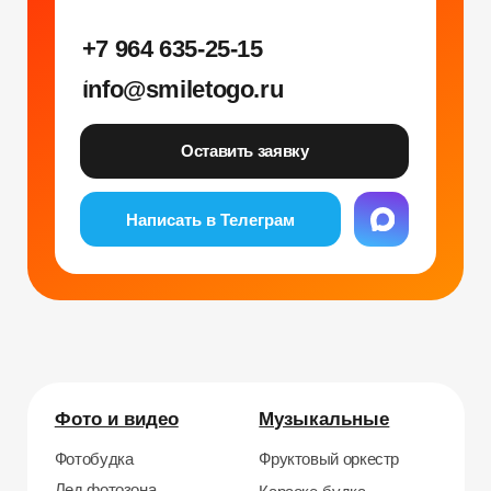
Фото и видео
Музыкальные
Фотобудка
Фруктовый оркестр
Лед фотозона
Караоке-будка
Холобокс
Кто громче?
Фотозеркало
Сила крика
Флипбук-студия
Велооркестр
ИИ фотобудка
Танц. автомат
Фотомагниты
Экстрим караоке
Стерео фото
Музыкальный джедай
Уникальные
Навигация
Силомер
Блог
Гонки на робошарах
Контакты
Кнопочный бой
Продажа устройств
Трековые гонки
О нас
Велотрек
Контакты
Предсказатель