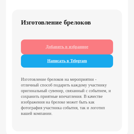
Изготовление брелоков
Добавить в избранное
Написать в Telegram
Изготовление брелоков на мероприятии -
отличный способ подарить каждому участнику
оригинальный сувенир, связанный с событием, и
сохранить приятные впечатления. В качестве
изображения на брелоке может быть как
Свяжитесь с нами
фотография участника события, так и логотип
вашей компании.
любым удобным
для вас способом