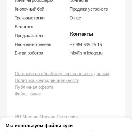
Рег. номер РКН 77-24-157364
smiletogo.ru
Мы используем файлы куки