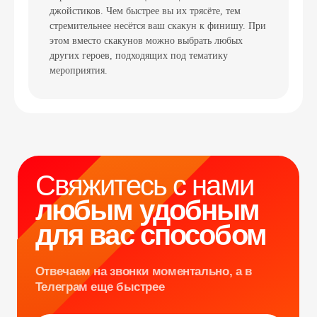
джойстиков. Чем быстрее вы их трясёте, тем
Свяжитесь с нами
стремительнее несётся ваш скакун к финишу. При
любым удобным
этом вместо скакунов можно выбрать любых
других героев, подходящих под тематику
для вас способом
мероприятия.
Отвечаем на звонки моментально, а в
Телеграм еще быстрее
Витя
Дима
Слава
+7 964 635-25-15
info@smiletogo.ru
Оставить заявку