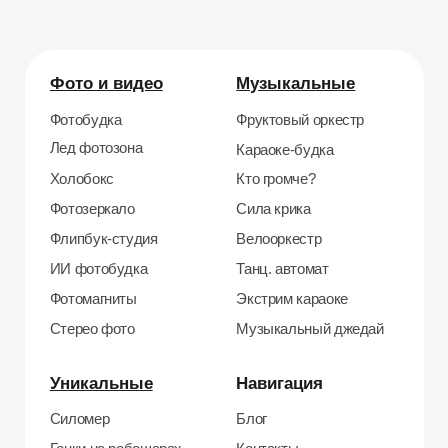
Гонки на робошарах
Контакты
Кнопочный бой
Продажа устройств
Трековые гонки
О нас
Велотрек
Контакты
Предсказатель
Неоновый тоннель
+7 964 635-25-15
Битва роботов
info@smiletogo.ru
Согласие на обработку персональных данных
Политика конфиденциальности
Публичная оферта
Файлы кукис
ИП Мамзин Михаил Сергеевич
ИНН: 673109991290
ОГРНИП: 314312302100129
Юр. адрес: 115583, г. Москва, Ореховый
бульвар, д. 24к4.
Тел: +7 964 635-25-15
Эл. почта:
info@smiletogo.ru