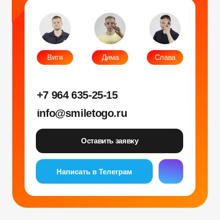
Написать в Телеграм
Фото и видео
Музыкальные
Фотобудка
Фруктовый оркестр
Лед фотозона
Караоке-будка
Холобокс
Кто громче?
Фотозеркало
Сила крика
Флипбук-студия
Велооркестр
ИИ фотобудка
Танц. автомат
Фотомагниты
Экстрим караоке
Стерео фото
Музыкальный джедай
Уникальные
Навигация
Силомер
Блог