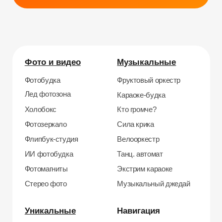
Силомер
Блог
Гонки на робошарах
Контакты
Кнопочный бой
Продажа устройств
Трековые гонки
О нас
Велотрек
Контакты
Предсказатель
Неоновый тоннель
+7 964 635-25-15
Битва роботов
info@smiletogo.ru
Согласие на обработку персональных данных
Политика конфиденциальности
Публичная оферта
Файлы кукис
ИП Мамзин Михаил Сергеевич
ИНН: 673109991290
ОГРНИП: 314312302100129
Юр. адрес: 115583, г. Москва, Ореховый
бульвар, д. 24к4.