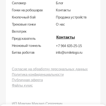
Тел: +7 964 635-25-15
Эл. почта:
info@smiletogo.ru
Рег. номер РКН 77-24-157364
smiletogo.ru