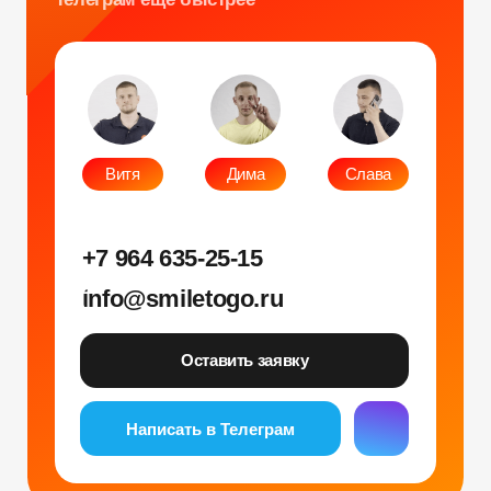
Оставить заявку
Написать в Телеграм
Фото и видео
Музыкальные
Фотобудка
Фруктовый оркестр
Лед фотозона
Караоке-будка
Холобокс
Кто громче?
Фотозеркало
Сила крика
Флипбук-студия
Велооркестр
ИИ фотобудка
Танц. автомат
Фотомагниты
Экстрим караоке
Стерео фото
Музыкальный джедай
Уникальные
Навигация