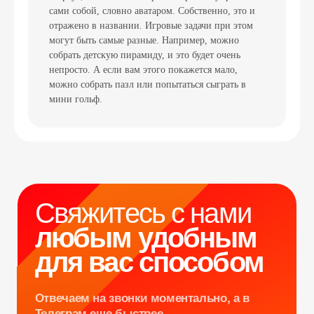
сами собой, словно аватаром. Собственно, это и
отражено в названии. Игровые задачи при этом
могут быть самые разные. Например, можно
Свяжитесь с нами
собрать детскую пирамиду, и это будет очень
любым удобным
непросто. А если вам этого покажется мало,
для вас способом
можно собрать пазл или попытаться сыграть в
мини гольф.
Отвечаем на звонки моментально, а в
Телеграм еще быстрее
Витя
Дима
Слава
+7 964 635-25-15
info@smiletogo.ru