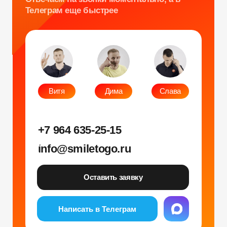
Оставить заявку
Написать в Телеграм
Фото и видео
Музыкальные
Фотобудка
Фруктовый оркестр
Лед фотозона
Караоке-будка
Холобокс
Кто громче?
Фотозеркало
Сила крика
Флипбук-студия
Велооркестр
ИИ фотобудка
Танц. автомат
Фотомагниты
Экстрим караоке
Стерео фото
Музыкальный джедай