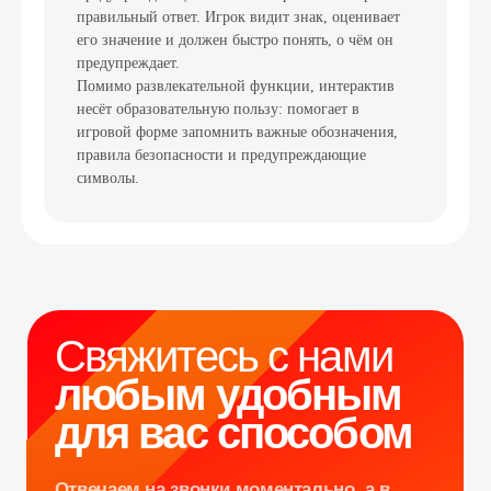
правильный ответ. Игрок видит знак, оценивает
его значение и должен быстро понять, о чём он
предупреждает.
Свяжитесь с нами
Помимо развлекательной функции, интерактив
несёт образовательную пользу: помогает в
любым удобным
игровой форме запомнить важные обозначения,
для вас способом
правила безопасности и предупреждающие
символы.
Отвечаем на звонки моментально, а в
Телеграм еще быстрее
Витя
Дима
Слава
+7 964 635-25-15
info@smiletogo.ru