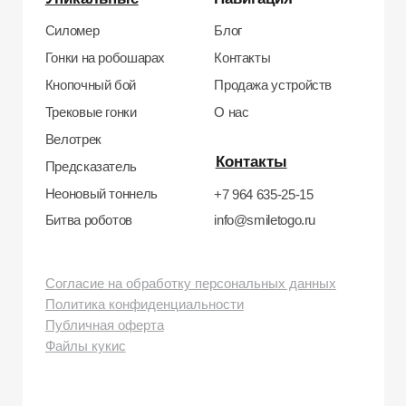
бульвар, д. 24к4.
Тел: +7 964 635-25-15
Эл. почта:
info@smiletogo.ru
Рег. номер РКН 77-24-157364
smiletogo.ru