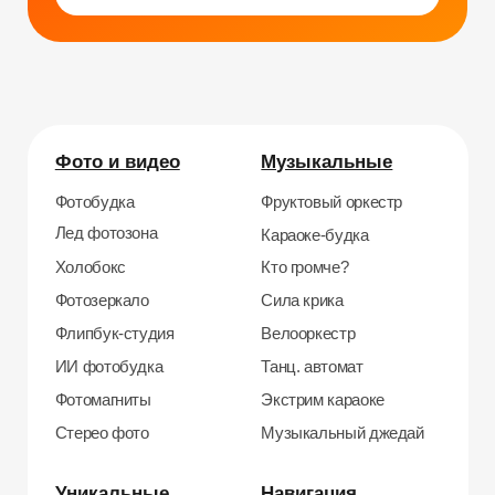
Уникальные
Навигация
Силомер
Блог
Гонки на робошарах
Контакты
Кнопочный бой
Продажа устройств
Трековые гонки
О нас
Велотрек
Контакты
Предсказатель
Неоновый тоннель
+7 964 635-25-15
Битва роботов
info@smiletogo.ru
Согласие на обработку персональных данных
Политика конфиденциальности
Публичная оферта
Файлы кукис
ИП Мамзин Михаил Сергеевич
ИНН: 673109991290
ОГРНИП: 314312302100129
Юр. адрес: 115583, г. Москва, Ореховый