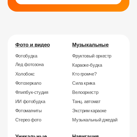
Уникальные
Навигация
Силомер
Блог
Гонки на робошарах
Контакты
Кнопочный бой
Продажа устройств
Трековые гонки
О нас
Велотрек
Контакты
Предсказатель
Неоновый тоннель
+7 964 635-25-15
Битва роботов
info@smiletogo.ru
Согласие на обработку персональных данных
Политика конфиденциальности
Публичная оферта
Файлы кукис
ИП Мамзин Михаил Сергеевич
ИНН: 673109991290
ОГРНИП: 314312302100129
Юр. адрес: 115583, г. Москва, Ореховый