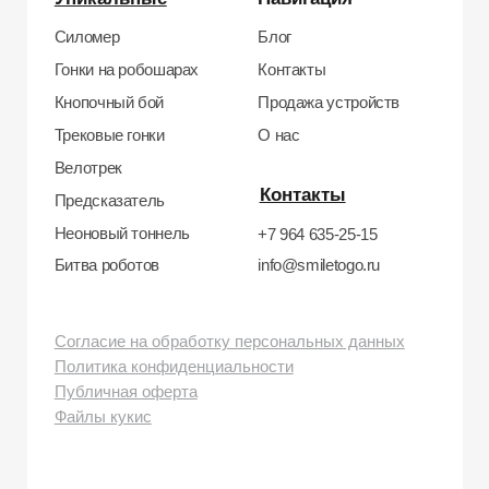
бульвар, д. 24к4.
Тел: +7 964 635-25-15
Эл. почта:
info@smiletogo.ru
Рег. номер РКН 77-24-157364
smiletogo.ru