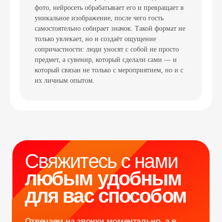
фото, нейросеть обрабатывает его и превращает в
уникальное изображение, после чего гость
самостоятельно собирает значок. Такой формат не
Свяжитесь с нами
только увлекает, но и создаёт ощущение
сопричастности: люди уносят с собой не просто
любым удобным
предмет, а сувенир, который сделали сами — и
для вас способом
который связан не только с мероприятием, но и с
их личным опытом.
Отвечаем на звонки моментально, а в
Телеграм еще быстрее
Витя
Дима
Слава
+7 964 635-25-15
info@smiletogo.ru