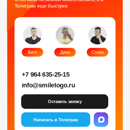
Оставить заявку
Написать в Телеграм
Фото и видео
Музыкальные
Фотобудка
Фруктовый оркестр
Лед фотозона
Караоке-будка
Холобокс
Кто громче?
Фотозеркало
Сила крика
Флипбук-студия
Велооркестр
ИИ фотобудка
Танц. автомат
Фотомагниты
Экстрим караоке
Стерео фото
Музыкальный джедай