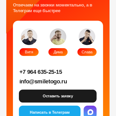
Оставить заявку
Написать в Телеграм
Фото и видео
Музыкальные
Фотобудка
Фруктовый оркестр
Лед фотозона
Караоке-будка
Холобокс
Кто громче?
Фотозеркало
Сила крика
Флипбук-студия
Велооркестр
ИИ фотобудка
Танц. автомат
Фотомагниты
Экстрим караоке
Стерео фото
Музыкальный джедай