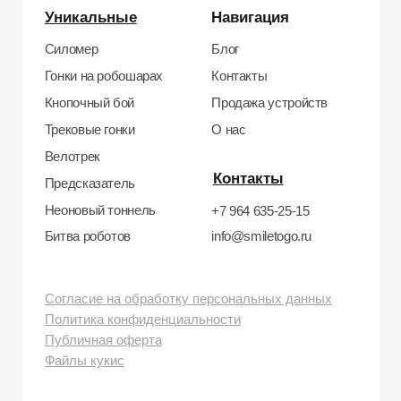
Юр. адрес: 115583, г. Москва, Ореховый
бульвар, д. 24к4.
Тел: +7 964 635-25-15
Эл. почта:
info@smiletogo.ru
Рег. номер РКН 77-24-157364
smiletogo.ru