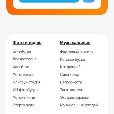
Уникальные
Навигация
Силомер
Блог
Гонки на робошарах
Контакты
Кнопочный бой
Продажа устройств
Трековые гонки
О нас
Велотрек
Контакты
Предсказатель
Неоновый тоннель
+7 964 635-25-15
Битва роботов
info@smiletogo.ru
Согласие на обработку персональных данных
Политика конфиденциальности
Публичная оферта
Файлы кукис
ИП Мамзин Михаил Сергеевич
ИНН: 673109991290
ОГРНИП: 314312302100129