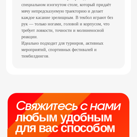
специальном изогнутом столе, который придаёт
мячу непредсказуемую траекторию и делает
каждое касание зрелищным. В текбол играют без
рук — только ногами, головой и корпусом, что
Свяжитесь с нами
требует ловкости, точности и молниеносной
реакции.
любым удобным
Идеально подходит для турниров, активных
для вас способом
мероприятий, спортивных фестивалей и
тимбилдингов.
Отвечаем на звонки моментально, а в
Телеграм еще быстрее
Витя
Дима
Слава
+7 964 635-25-15
info@smiletogo.ru