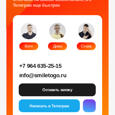
Оставить заявку
Написать в Телеграм
Фото и видео
Музыкальные
Фотобудка
Фруктовый оркестр
Лед фотозона
Караоке-будка
Холобокс
Кто громче?
Фотозеркало
Сила крика
Флипбук-студия
Велооркестр
ИИ фотобудка
Танц. автомат
Фотомагниты
Экстрим караоке
Стерео фото
Музыкальный джедай