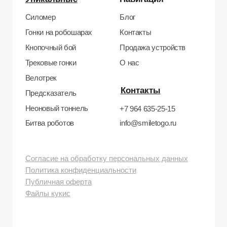
бульвар, д. 24к4.
Тел: +7 964 635-25-15
Эл. почта:
info@smiletogo.ru
Рег. номер РКН 77-24-157364
smiletogo.ru