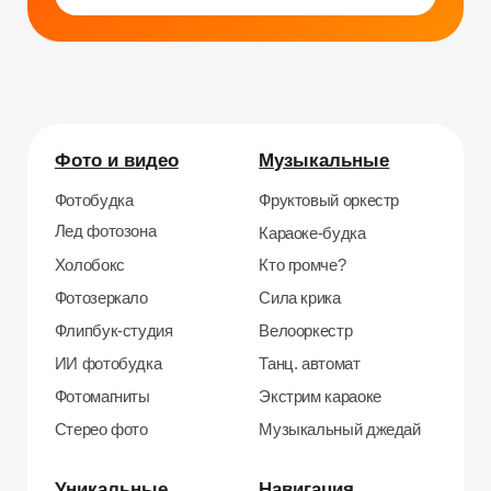
Уникальные
Навигация
Силомер
Блог
Гонки на робошарах
Контакты
Кнопочный бой
Продажа устройств
Трековые гонки
О нас
Велотрек
Контакты
Предсказатель
Неоновый тоннель
+7 964 635-25-15
Битва роботов
info@smiletogo.ru
Согласие на обработку персональных данных
Политика конфиденциальности
Публичная оферта
Файлы кукис
ИП Мамзин Михаил Сергеевич
ИНН: 673109991290
ОГРНИП: 314312302100129
Юр. адрес: 115583, г. Москва, Ореховый