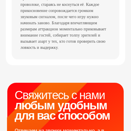
проволоке, стараясь не коснуться её. Каждое
прикосновение сопровождается громким
звуковым сигналом, после чего игру нужно
Свяжитесь с нами
начинать заново. Благодаря впечатляющим
размерам аттракцион моментально приковывает
любым удобным
внимание гостей, собирает толпу зрителей и
для вас способом
вызывает азарт у тех, кто готов проверить свою
ловкость и выдержку.
Отвечаем на звонки моментально, а в
Телеграм еще быстрее
Витя
Дима
Слава
+7 964 635-25-15
info@smiletogo.ru