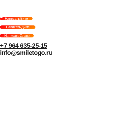
Фото и видео
Музыкальные
Навигация
Уникальные
Фотобудка
Лед фотозона
Холобокс
Фотозеркало
Флипбук-студия
ИИ фотобудка
Фотомагниты
Стерео фото
Фруктовый оркестр
Караоке-будка
Кто громче?
Сила крика
Велооркестр
Танц. автомат
Экстрим караоке
Музыкальный джедай
Согласие на обработку персональных данных
Политика конфиденциальности