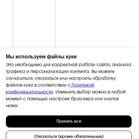
info@smiletogo.ru
Оставить заявку
Написать в Телеграм
Мы используем файлы куки
Это необходимо для корректной работы сайта, анализа
трафика и персонализации контента. Вы можете
согласиться, отказаться или настроить обработку
Фото и видео
Музыкальные
файлов куки в соответствии с
Политикой
Фотобудка
Фруктовый оркестр
конфиденциальности
. Изменить выбор можно в любой
Лед фотозона
Караоке-будка
момент с помощью настроек браузера или кнопок
Холобокс
Кто громче?
ниже:
Фотозеркало
Сила крика
Флипбук-студия
Велооркестр
Принять все
ИИ фотобудка
Танц. автомат
Фотомагниты
Экстрим караоке
Отказаться (кроме обязательных)