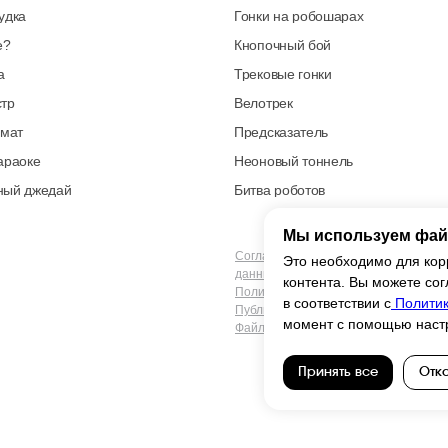
удка
Гонки на робошарах
е?
Кнопочный бой
а
Трековые гонки
стр
Велотрек
омат
Предсказатель
араоке
Неоновый тоннель
ный джедай
Битва роботов
Мы используем фай
Согласие на обработку персональны
Это необходимо для кор
данных
контента. Вы можете сог
Политика конфиденциальности
в соответствии с
Политик
Публичная оферта
момент с помощью настр
Файлы кукис
Принять все
Отка