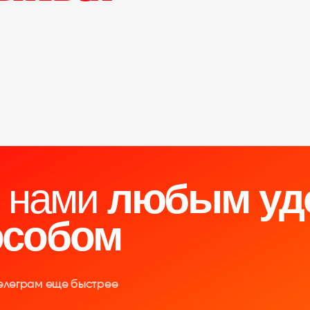
с нами
любым уд
особом
Телеграм еще быстрее