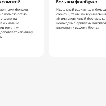
 хромакей
Большая фотобудка
 сменными фонами —
Идеальный вариант для больш
а с возможностью
событий, таких как музыкальны
го фона на
air или спортивный фестиваль, 
Максимально
необходимо привлечь максиму
од тематику
внимания к вашему бренду
 добавляет изюминку
ию