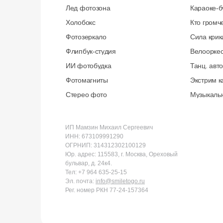
Лед фотозона
Караоке-б
Холобокс
Кто громч
Фотозеркало
Сила крик
Флипбук-студия
Велоорке
ИИ фотобудка
Танц. авт
Фотомагниты
Экстрим к
Стерео фото
Музыкаль
ИП Мамзин Михаил Сергеевич
ИНН: 673109991290
ОГРНИП: 314312302100129
Юр. адрес: 115583, г. Москва, Ореховый
бульвар, д. 24к4.
Тел: +7 964 635-25-15
Эл. почта:
info@smiletogo.ru
Рег. номер РКН 77-24-157364