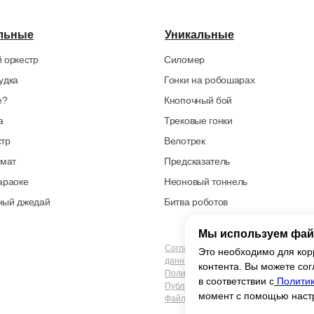
льные
Уникальные
 оркестр
Силомер
удка
Гонки на робошарах
е?
Кнопочный бой
а
Трековые гонки
стр
Велотрек
омат
Предсказатель
араоке
Неоновый тоннель
ный джедай
Битва роботов
Мы используем фай
Согласие на обработку персональны
Это необходимо для кор
данных
контента. Вы можете сог
Политика конфиденциальности
в соответствии с
Политик
Публичная оферта
момент с помощью настр
Файлы кукис