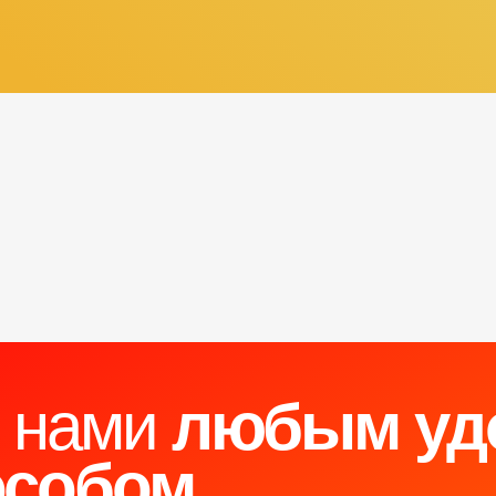
с нами
любым уд
особом