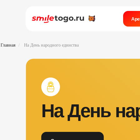
Аре
Главная
/
На День народного единства
На День на