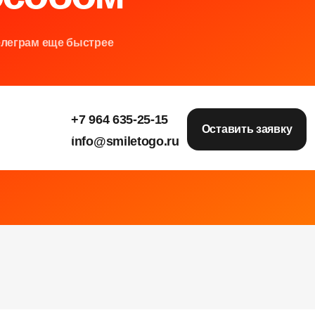
елеграм еще быстрее
+7 964 635-25-15
е
е
е
Оставить заявку
info@smiletogo.ru