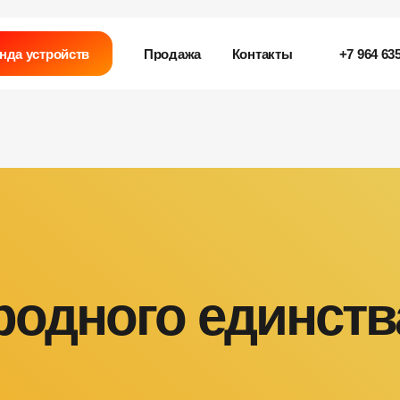
нда устройств
Продажа
Контакты
+7 964 635
родного единств