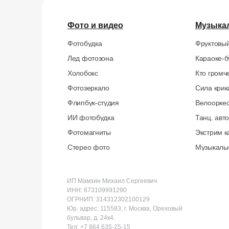
Фото и видео
Музыка
Фотобудка
Фруктовый
Лед фотозона
Караоке-б
Холобокс
Кто громч
Фотозеркало
Сила крик
Флипбук-студия
Велоорке
ИИ фотобудка
Танц. авт
Фотомагниты
Экстрим к
Стерео фото
Музыкаль
ИП Мамзин Михаил Сергеевич
ИНН: 673109991290
ОГРНИП: 314312302100129
Юр. адрес: 115583, г. Москва, Ореховый
бульвар, д. 24к4.
Тел: +7 964 635-25-15