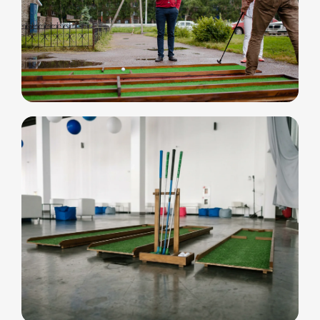
Витя
Дима
Слава
+7 964 635-25-15
info@smiletogo.ru
Оставить заявку
Написать в Телеграм
Фото и видео
Музыкальные