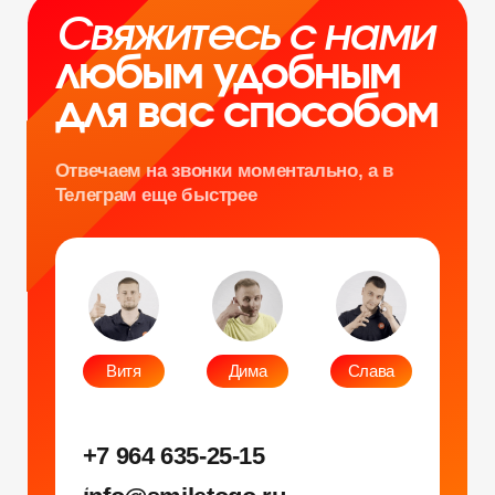
Согласие на обработку персональных данных
Политика конфиденциальности
Публичная оферта
Файлы кукис
ИП Мамзин Михаил Сергеевич
ИНН: 673109991290
ОГРНИП: 314312302100129
Юр. адрес: 115583, г. Москва, Ореховый
бульвар, д. 24к4.
Тел: +7 964 635-25-15
Эл. почта:
info@smiletogo.ru
Рег. номер РКН 77-24-157364
smiletogo.ru