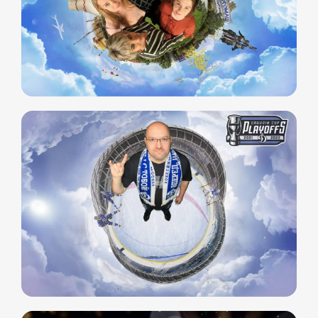
Свяжитесь с нами
любым удобным
для вас способом
Отвечаем на звонки моментально, а в
Телеграм еще быстрее
Витя
Дима
Слава