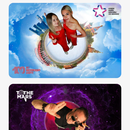
Фотомагниты
Экстрим караоке
Стерео фото
Музыкальный джедай
Уникальные
Навигация
Силомер
Блог
Гонки на робошарах
Контакты
Кнопочный бой
Продажа устройств
Трековые гонки
О нас
Велотрек
Контакты
Предсказатель
Неоновый тоннель
+7 964 635-25-15
Битва роботов
info@smiletogo.ru
Согласие на обработку персональных данных
Политика конфиденциальности
Публичная оферта
Файлы кукис