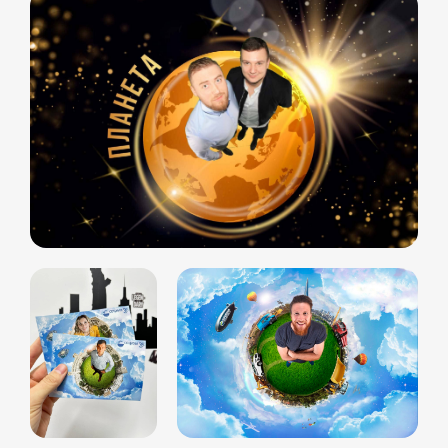
+7 964 635-25-15
info@smiletogo.ru
Оставить заявку
Написать в Телеграм
Фото и видео
Музыкальные
Фотобудка
Фруктовый оркестр
Лед фотозона
Караоке-будка
Холобокс
Кто громче?
Фотозеркало
Сила крика
Флипбук-студия
Велооркестр
ИИ фотобудка
Танц. автомат