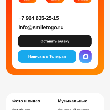
Файлы кукис
ИП Мамзин Михаил Сергеевич
ИНН: 673109991290
ОГРНИП: 314312302100129
Юр. адрес: 115583, г. Москва, Ореховый
бульвар, д. 24к4.
Тел: +7 964 635-25-15
Эл. почта:
info@smiletogo.ru
Рег. номер РКН 77-24-157364
smiletogo.ru