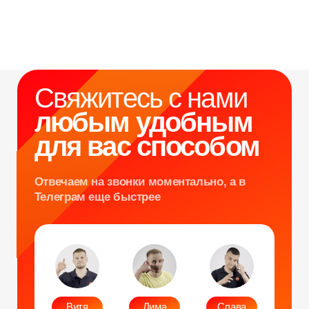
Фотозеркало
Сила крика
Флипбук-студия
Велооркестр
ИИ фотобудка
Танц. автомат
Фотомагниты
Экстрим караоке
Стерео фото
Музыкальный джедай
Уникальные
Навигация
Силомер
Блог
Гонки на робошарах
Контакты
Кнопочный бой
Продажа устройств
Трековые гонки
О нас
Велотрек
Контакты
Предсказатель
Неоновый тоннель
+7 964 635-25-15
Битва роботов
info@smiletogo.ru
Согласие на обработку персональных данных
Политика конфиденциальности
Публичная оферта