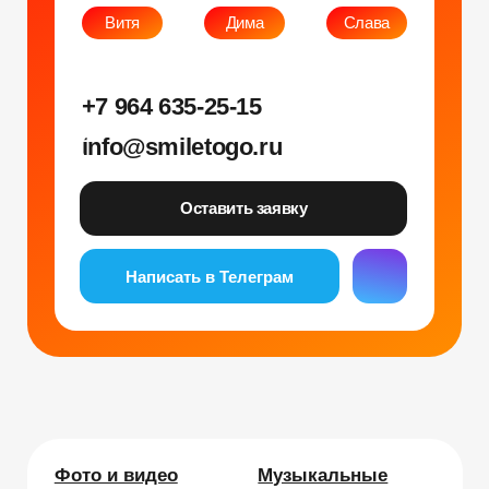
Фото и видео
Музыкальные
Фотобудка
Фруктовый оркестр
Лед фотозона
Караоке-будка
Холобокс
Кто громче?
Фотозеркало
Сила крика
Флипбук-студия
Велооркестр
ИИ фотобудка
Танц. автомат
Фотомагниты
Экстрим караоке
Стерео фото
Музыкальный джедай
Уникальные
Навигация
Силомер
Блог
Гонки на робошарах
Контакты
Кнопочный бой
Продажа устройств
Трековые гонки
О нас