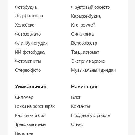
Велотрек
Контакты
Предсказатель
Неоновый тоннель
+7 964 635-25-15
Битва роботов
info@smiletogo.ru
Согласие на обработку персональных данных
Политика конфиденциальности
Публичная оферта
Файлы кукис
ИП Мамзин Михаил Сергеевич
ИНН: 673109991290
ОГРНИП: 314312302100129
Юр. адрес: 115583, г. Москва, Ореховый
бульвар, д. 24к4.
Тел: +7 964 635-25-15
Эл. почта:
info@smiletogo.ru
Рег. номер РКН 77-24-157364