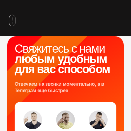
для вас способом
Отвечаем на звонки моментально, а в
Телеграм еще быстрее
Витя
Дима
Слава
+7 964 635-25-15
info@smiletogo.ru
Оставить заявку
Написать в Телеграм