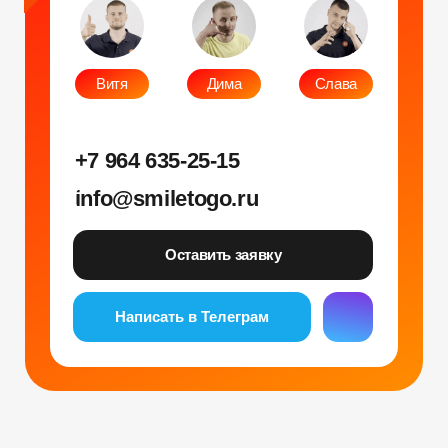
Юр. адрес: 115583, г. Москва, Ореховый
бульвар, д. 24к4.
Тел: +7 964 635-25-15
Эл. почта:
info@smiletogo.ru
Рег. номер РКН 77-24-157364
smiletogo.ru