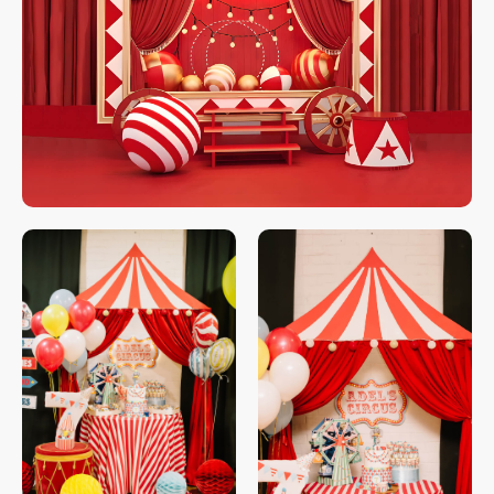
Свяжитесь с нами
любым удобным
для вас способом
Отвечаем на звонки моментально, а в
Телеграм еще быстрее
Витя
Дима
Слава
+7 964 635-25-15