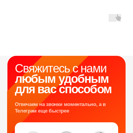
Уникальные
Навигация
Силомер
Блог
Гонки на робошарах
Контакты
Кнопочный бой
Продажа устройств
Трековые гонки
О нас
Велотрек
Контакты
Предсказатель
Неоновый тоннель
+7 964 635-25-15
Битва роботов
info@smiletogo.ru
Согласие на обработку персональных данных
Политика конфиденциальности
Публичная оферта
Файлы кукис
ИП Мамзин Михаил Сергеевич
ИНН: 673109991290
ОГРНИП: 314312302100129