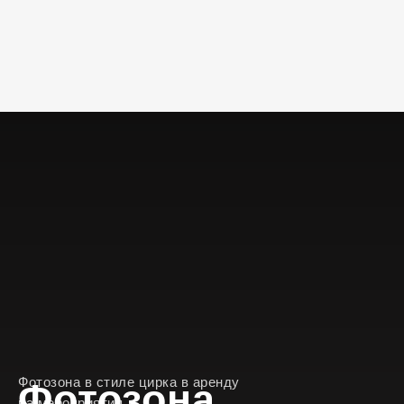
Фотозона в стиле цирка в аренду
Фотозона
на мероприятия