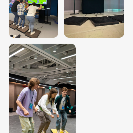
Фотомагниты
Экстрим караоке
Стерео фото
Музыкальный джедай
Уникальные
Навигация
Силомер
Блог
Гонки на робошарах
Контакты
Кнопочный бой
Продажа устройств
Трековые гонки
О нас
Велотрек
Контакты
Предсказатель
Неоновый тоннель
+7 964 635-25-15
Битва роботов
info@smiletogo.ru
Согласие на обработку персональных данных
Политика конфиденциальности
Публичная оферта
Файлы кукис