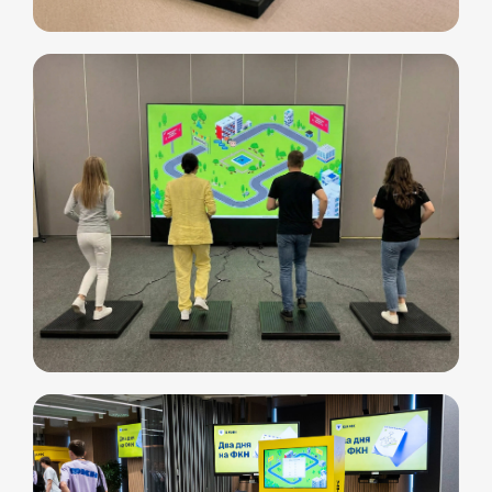
Свяжитесь с нами
любым удобным
для вас способом
Отвечаем на звонки моментально, а в
Телеграм еще быстрее
Витя
Дима
Слава