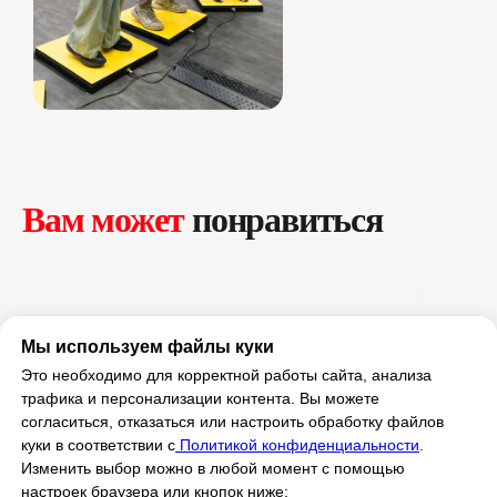
ИП Мамзин Михаил Сергеевич
ИНН: 673109991290
ОГРНИП: 314312302100129
Юр. адрес: 115583, г. Москва, Ореховый
бульвар, д. 24к4.
Тел: +7 964 635-25-15
Эл. почта:
info@smiletogo.ru
Рег. номер РКН 77-24-157364
Вам может
понравиться
smiletogo.ru
Мы используем файлы куки
Это необходимо для корректной работы сайта, анализа
трафика и персонализации контента. Вы можете
согласиться, отказаться или настроить обработку файлов
куки в соответствии с
Политикой конфиденциальности
.
Изменить выбор можно в любой момент с помощью
настроек браузера или кнопок ниже: