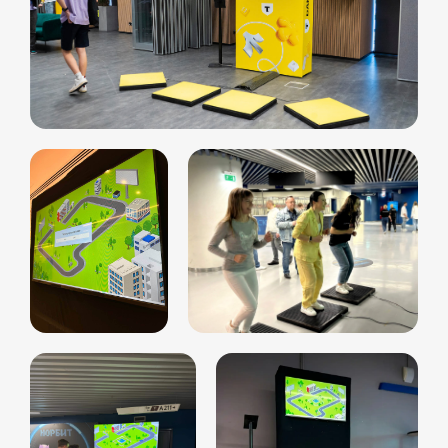
+7 964 635-25-15
info@smiletogo.ru
Оставить заявку
Написать в Телеграм
Фото и видео
Музыкальные
Фотобудка
Фруктовый оркестр
Лед фотозона
Караоке-будка
Холобокс
Кто громче?
Фотозеркало
Сила крика
Флипбук-студия
Велооркестр
ИИ фотобудка
Танц. автомат