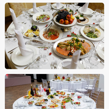
Витя
Дима
Слава
+7 964 635-25-15
info@smiletogo.ru
Оставить заявку
Написать в Телеграм
Фото и видео
Музыкальные
Фотобудка
Фруктовый оркестр