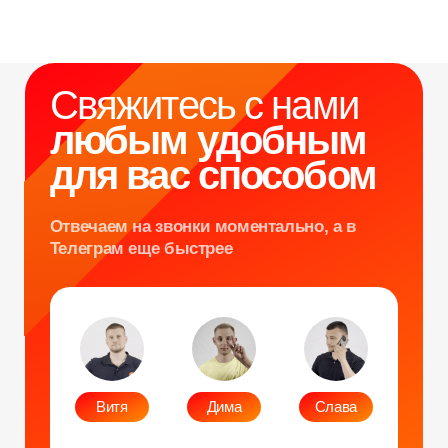
Согласие на обработку персональных данных
Политика конфиденциальности
Публичная оферта
Файлы кукис
ИП Мамзин Михаил Сергеевич
ИНН: 673109991290
ОГРНИП: 314312302100129
Юр. адрес: 115583, г. Москва, Ореховый
бульвар, д. 24к4.
Тел: +7 964 635-25-15
Эл. почта:
info@smiletogo.ru
Рег. номер РКН 77-24-157364
smiletogo.ru