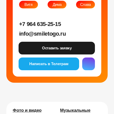
ИНН: 673109991290
ОГРНИП: 314312302100129
Юр. адрес: 115583, г. Москва, Ореховый
бульвар, д. 24к4.
Тел: +7 964 635-25-15
Эл. почта:
info@smiletogo.ru
Рег. номер РКН 77-24-157364
smiletogo.ru