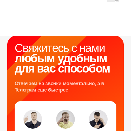
Фотомагниты
Экстрим караоке
Стерео фото
Музыкальный джедай
Уникальные
Навигация
Силомер
Блог
Гонки на робошарах
Контакты
Кнопочный бой
Продажа устройств
Трековые гонки
О нас
Велотрек
Контакты
Предсказатель
Неоновый тоннель
+7 964 635-25-15
Битва роботов
info@smiletogo.ru
Согласие на обработку персональных данных
Политика конфиденциальности
Публичная оферта
Файлы кукис
ИП Мамзин Михаил Сергеевич