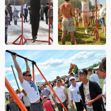
Свяжитесь с нами
любым удобным
для вас способом
Отвечаем на звонки моментально, а в
Телеграм еще быстрее
Витя
Дима
Слава