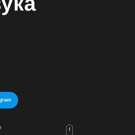
вука
egram
о